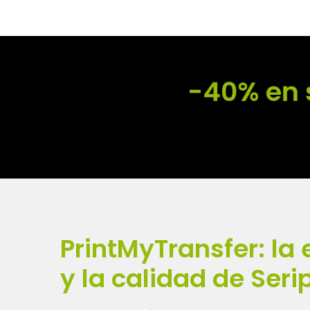
-40% en 
PrintMyTransfer: la 
y la calidad de Seri