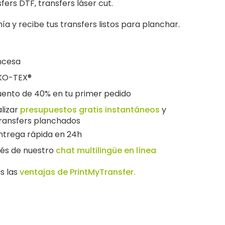
fers DTF, transfers láser cut.
a y recibe tus transfers listos para planchar.
ancesa
EKO-TEX®
cuento de 40% en tu primer pedido
lizar
presupuestos gratis instantáneos
y
transfers planchados
entrega rápida en 24h
vés de nuestro
chat multilingüe en línea
s las
ventajas de PrintMyTransfer.