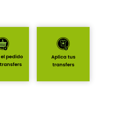
 el pedido
Aplica tus
 transfers
transfers