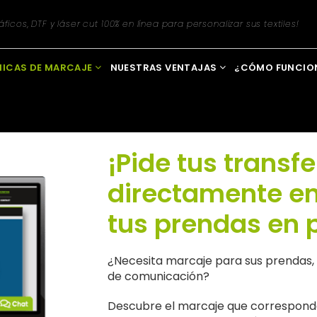
Inscripción a la newsletter
ficos, DTF y láser cut 100% en línea para personalizar sus textiles!
NICAS DE MARCAJE
NUESTRAS VENTAJAS
¿CÓMO FUNCIO
¡Pide tus transfe
directamente en
tus prendas en 
¿Necesita marcaje para sus prendas, a
de comunicación?
Descubre el marcaje que corresponde