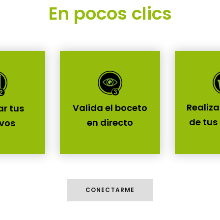
En pocos clics
Realiza
Valida el boceto
r tus
de tus
en directo
ivos
CONECTARME