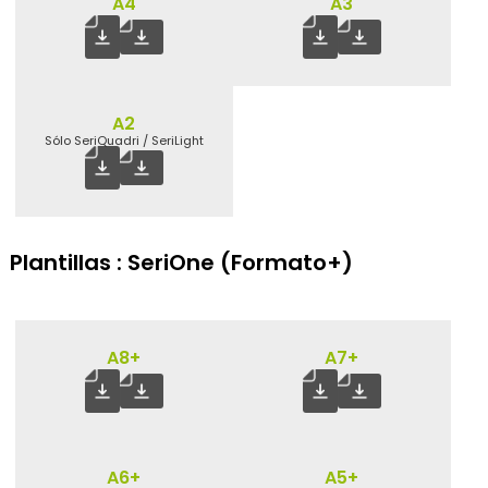
A4
A3
New !
Porta credenciales
New !
Porta dorsal
A2
Sólo SeriQuadri / SeriLight
Plantillas : SeriOne (Formato+)
A8+
A7+
A6+
A5+