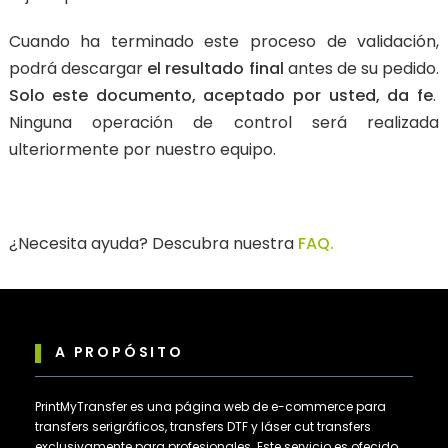
Cuando ha terminado este proceso de validación,
podrá descargar
el resultado final
antes de su pedido.
Solo este documento, aceptado por usted, da fe
.
Ninguna operación de control será realizada
ulteriormente por nuestro equipo.
¿Necesita ayuda? Descubra nuestra
FAQ.
A PROPÓSITO
PrintMyTransfer es una página web de e-commerce para
transfers serigráficos, transfers DTF y láser cut transfers
exclusivamente para profesionales. Este servicio es ofecido