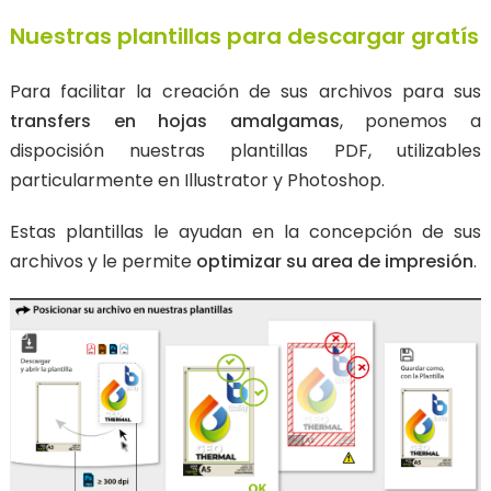
NOTICIAS / FERIAS
TRANSFER ANTIMIGRACIÓN
Nuestras plantillas para descargar gratís
Sublistop : Para tejidos sublimados
Para facilitar la creación de sus archivos para sus
TRANSFERS LÁSER CUT
transfers en hojas amalgamas
, ponemos a
dispocisión nuestras plantillas PDF, utilizables
PLANCHA A DESCARTAR
particularmente en Illustrator y Photoshop.
New
Pantone y Fluo
Estas plantillas le ayudan en la concepción de sus
New
Texturizada / Metalizada
archivos y le permite
optimizar su area de impresión
.
3D
Reflectante
New
Fosforescente
MARCADOS DTF
PARA TEXTIL