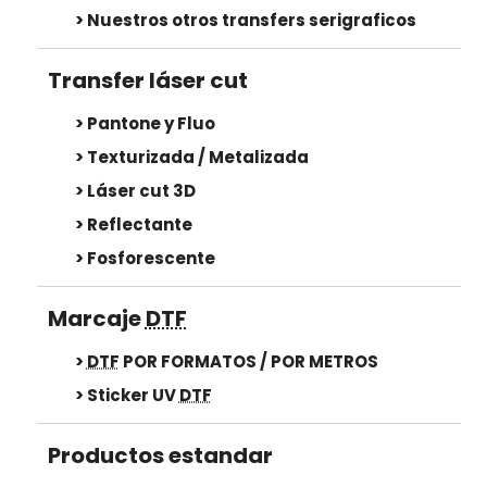
Transfert DTF
Nuestros otros transfers serigraficos
PARA OBJETOS
Transfer láser cut
New !
Sticker UV DTF
Pantone y Fluo
PRODUCTOS ESTANDAR
Texturizada / Metalizada
Láser cut 3D
TRANSFER
Reflectante
Transfer "SECURITY"
Fosforescente
New !
Transfer "STAFF"
Marcaje
DTF
New !
Transfer "COACH"
DTF
POR FORMATOS / POR METROS
New !
Transfer" VISITOR"
Sticker UV
DTF
ESTUCHES DE PROTECCIÓN
Productos estandar
New !
Porta placas de identificación para agentes