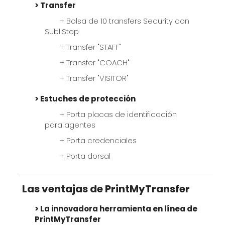
New !
Porta credenciales
Transfer
Bolsa de 10 transfers Security con
New !
Porta dorsal
SubliStop
Transfer "STAFF"
Transfer "COACH"
Transfer "VISITOR"
Estuches de protección
Porta placas de identificación
para agentes
Porta credenciales
Porta dorsal
Las ventajas de PrintMyTransfer
La innovadora herramienta en línea de
PrintMyTransfer